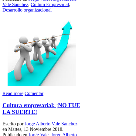
Vale Sanchez
,
Cultura Empresarial
,
Desarrollo organizacional
Read more
Comentar
Cultura empresarial: ¡NO FUE
LA SUERTE!
Escrito por
Jorge Alberto Vale Sánchez
en Martes, 13 Noviembre 2018.
Publicado en
Jorge Vale
,
Jorge Alberto