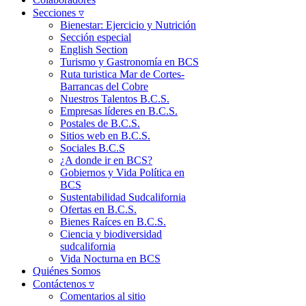
Secciones ▿
Bienestar: Ejercicio y Nutrición
Sección especial
English Section
Turismo y Gastronomía en BCS
Ruta turistica Mar de Cortes-
Barrancas del Cobre
Nuestros Talentos B.C.S.
Empresas líderes en B.C.S.
Postales de B.C.S.
Sitios web en B.C.S.
Sociales B.C.S
¿A donde ir en BCS?
Gobiernos y Vida Política en
BCS
Sustentabilidad Sudcalifornia
Ofertas en B.C.S.
Bienes Raíces en B.C.S.
Ciencia y biodiversidad
sudcalifornia
Vida Nocturna en BCS
Quiénes Somos
Contáctenos ▿
Comentarios al sitio