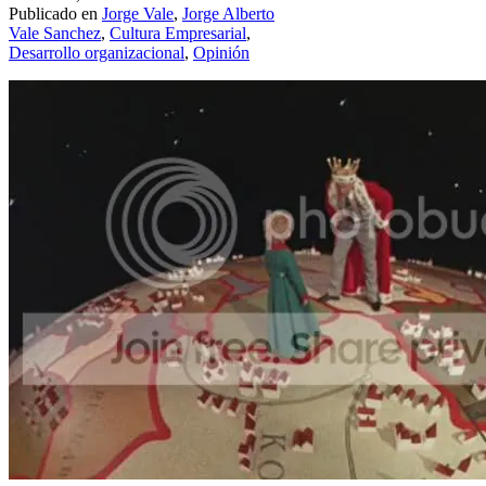
Publicado en
Jorge Vale
,
Jorge Alberto
Vale Sanchez
,
Cultura Empresarial
,
Desarrollo organizacional
,
Opinión