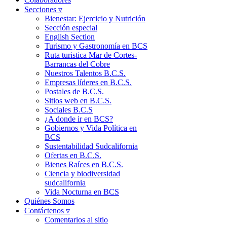
Secciones ▿
Bienestar: Ejercicio y Nutrición
Sección especial
English Section
Turismo y Gastronomía en BCS
Ruta turistica Mar de Cortes-
Barrancas del Cobre
Nuestros Talentos B.C.S.
Empresas líderes en B.C.S.
Postales de B.C.S.
Sitios web en B.C.S.
Sociales B.C.S
¿A donde ir en BCS?
Gobiernos y Vida Política en
BCS
Sustentabilidad Sudcalifornia
Ofertas en B.C.S.
Bienes Raíces en B.C.S.
Ciencia y biodiversidad
sudcalifornia
Vida Nocturna en BCS
Quiénes Somos
Contáctenos ▿
Comentarios al sitio