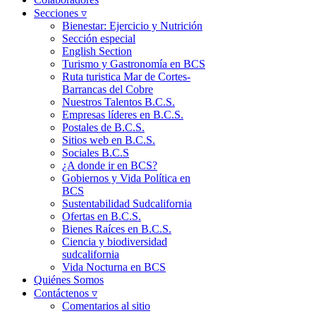
Secciones ▿
Bienestar: Ejercicio y Nutrición
Sección especial
English Section
Turismo y Gastronomía en BCS
Ruta turistica Mar de Cortes-
Barrancas del Cobre
Nuestros Talentos B.C.S.
Empresas líderes en B.C.S.
Postales de B.C.S.
Sitios web en B.C.S.
Sociales B.C.S
¿A donde ir en BCS?
Gobiernos y Vida Política en
BCS
Sustentabilidad Sudcalifornia
Ofertas en B.C.S.
Bienes Raíces en B.C.S.
Ciencia y biodiversidad
sudcalifornia
Vida Nocturna en BCS
Quiénes Somos
Contáctenos ▿
Comentarios al sitio