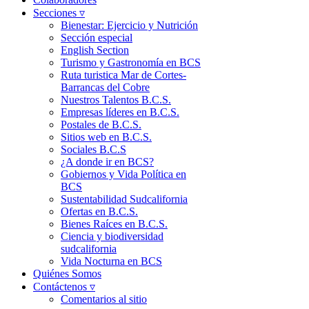
Secciones ▿
Bienestar: Ejercicio y Nutrición
Sección especial
English Section
Turismo y Gastronomía en BCS
Ruta turistica Mar de Cortes-
Barrancas del Cobre
Nuestros Talentos B.C.S.
Empresas líderes en B.C.S.
Postales de B.C.S.
Sitios web en B.C.S.
Sociales B.C.S
¿A donde ir en BCS?
Gobiernos y Vida Política en
BCS
Sustentabilidad Sudcalifornia
Ofertas en B.C.S.
Bienes Raíces en B.C.S.
Ciencia y biodiversidad
sudcalifornia
Vida Nocturna en BCS
Quiénes Somos
Contáctenos ▿
Comentarios al sitio