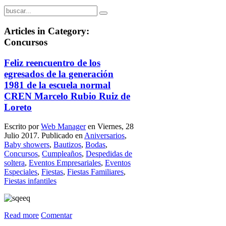
Articles in Category:
Concursos
Feliz reencuentro de los
egresados de la generación
1981 de la escuela normal
CREN Marcelo Rubio Ruiz de
Loreto
Escrito por
Web Manager
en Viernes, 28
Julio 2017. Publicado en
Aniversarios
,
Baby showers
,
Bautizos
,
Bodas
,
Concursos
,
Cumpleaños
,
Despedidas de
soltera
,
Eventos Empresariales
,
Eventos
Especiales
,
Fiestas
,
Fiestas Familiares
,
Fiestas infantiles
Read more
Comentar