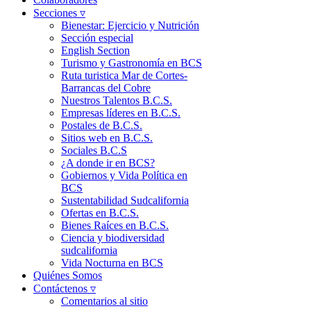
Secciones ▿
Bienestar: Ejercicio y Nutrición
Sección especial
English Section
Turismo y Gastronomía en BCS
Ruta turistica Mar de Cortes-
Barrancas del Cobre
Nuestros Talentos B.C.S.
Empresas líderes en B.C.S.
Postales de B.C.S.
Sitios web en B.C.S.
Sociales B.C.S
¿A donde ir en BCS?
Gobiernos y Vida Política en
BCS
Sustentabilidad Sudcalifornia
Ofertas en B.C.S.
Bienes Raíces en B.C.S.
Ciencia y biodiversidad
sudcalifornia
Vida Nocturna en BCS
Quiénes Somos
Contáctenos ▿
Comentarios al sitio