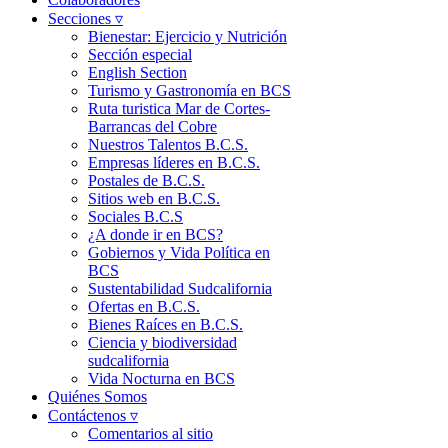
Secciones ▿
Bienestar: Ejercicio y Nutrición
Sección especial
English Section
Turismo y Gastronomía en BCS
Ruta turistica Mar de Cortes-
Barrancas del Cobre
Nuestros Talentos B.C.S.
Empresas líderes en B.C.S.
Postales de B.C.S.
Sitios web en B.C.S.
Sociales B.C.S
¿A donde ir en BCS?
Gobiernos y Vida Política en
BCS
Sustentabilidad Sudcalifornia
Ofertas en B.C.S.
Bienes Raíces en B.C.S.
Ciencia y biodiversidad
sudcalifornia
Vida Nocturna en BCS
Quiénes Somos
Contáctenos ▿
Comentarios al sitio