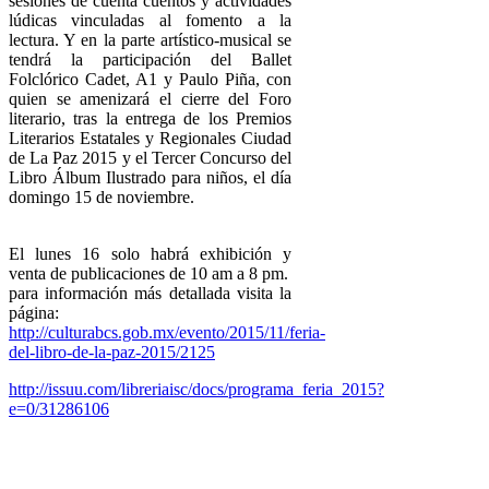
sesiones de cuenta cuentos y actividades
lúdicas vinculadas al fomento a la
lectura. Y en la parte artístico-musical se
tendrá la participación del Ballet
Folclórico Cadet, A1 y Paulo Piña, con
quien se amenizará el cierre del Foro
literario, tras la entrega de los Premios
Literarios Estatales y Regionales Ciudad
de La Paz 2015 y el Tercer Concurso del
Libro Álbum Ilustrado para niños, el día
domingo 15 de noviembre.
El lunes 16 solo habrá exhibición y
venta de publicaciones de 10 am a 8 pm.
para información más detallada visita la
página:
http://culturabcs.gob.mx/evento/2015/11/feria-
del-libro-de-la-paz-2015/2125
http://issuu.com/libreria
isc/docs/programa_feria_2
015?
e=0/31286106