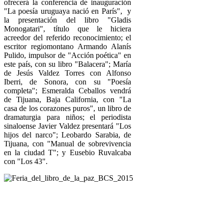
ofrecerá la conferencia de inauguración
"La poesía uruguaya nació en París", y
la presentación del libro "Gladis
Monogatari", título que le hiciera
acreedor del referido reconocimiento; el
escritor regiomontano Armando Alanís
Pulido, impulsor de "Acción poética" en
este país, con su libro "Balacera"; María
de Jesús Valdez Torres con Alfonso
Iberri, de Sonora, con su "Poesía
completa"; Esmeralda Ceballos vendrá
de Tijuana, Baja California, con "La
casa de los corazones puros", un libro de
dramaturgia para niños; el periodista
sinaloense Javier Valdez presentará "Los
hijos del narco"; Leobardo Sarabia, de
Tijuana, con "Manual de sobrevivencia
en la ciudad T"; y Eusebio Ruvalcaba
con "Los 43".