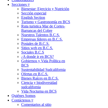
Secciones ▿
Bienestar: Ejercicio y Nutrición
Sección especial
English Section
Turismo y Gastronomía en BCS
Ruta turistica Mar de Cortes-
Barrancas del Cobre
Nuestros Talentos B.C.S.
Empresas líderes en B.C.S.
Postales de B.C.S.
Sitios web en B.C.S.
Sociales B.C.S
¿A donde ir en BCS?
Gobiernos y Vida Política en
BCS
Sustentabilidad Sudcalifornia
Ofertas en B.C.S.
Bienes Raíces en B.C.S.
Ciencia y biodiversidad
sudcalifornia
Vida Nocturna en BCS
Quiénes Somos
Contáctenos ▿
Comentarios al sitio