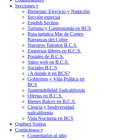
Secciones ▿
Bienestar: Ejercicio y Nutrición
Sección especial
English Section
Turismo y Gastronomía en BCS
Ruta turistica Mar de Cortes-
Barrancas del Cobre
Nuestros Talentos B.C.S.
Empresas líderes en B.C.S.
Postales de B.C.S.
Sitios web en B.C.S.
Sociales B.C.S
¿A donde ir en BCS?
Gobiernos y Vida Política en
BCS
Sustentabilidad Sudcalifornia
Ofertas en B.C.S.
Bienes Raíces en B.C.S.
Ciencia y biodiversidad
sudcalifornia
Vida Nocturna en BCS
Quiénes Somos
Contáctenos ▿
Comentarios al sitio