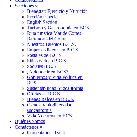
Secciones ▿
Bienestar: Ejercicio y Nutrición
Sección especial
English Section
Turismo y Gastronomía en BCS
Ruta turistica Mar de Cortes-
Barrancas del Cobre
Nuestros Talentos B.C.S.
Empresas líderes en B.C.S.
Postales de B.C.S.
Sitios web en B.C.S.
Sociales B.C.S
¿A donde ir en BCS?
Gobiernos y Vida Política en
BCS
Sustentabilidad Sudcalifornia
Ofertas en B.C.S.
Bienes Raíces en B.C.S.
Ciencia y biodiversidad
sudcalifornia
Vida Nocturna en BCS
Quiénes Somos
Contáctenos ▿
Comentarios al sitio