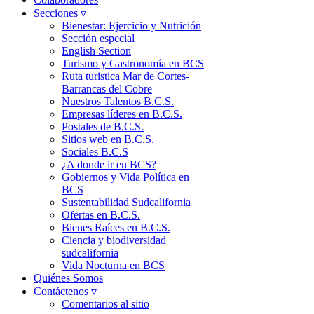
Secciones ▿
Bienestar: Ejercicio y Nutrición
Sección especial
English Section
Turismo y Gastronomía en BCS
Ruta turistica Mar de Cortes-
Barrancas del Cobre
Nuestros Talentos B.C.S.
Empresas líderes en B.C.S.
Postales de B.C.S.
Sitios web en B.C.S.
Sociales B.C.S
¿A donde ir en BCS?
Gobiernos y Vida Política en
BCS
Sustentabilidad Sudcalifornia
Ofertas en B.C.S.
Bienes Raíces en B.C.S.
Ciencia y biodiversidad
sudcalifornia
Vida Nocturna en BCS
Quiénes Somos
Contáctenos ▿
Comentarios al sitio