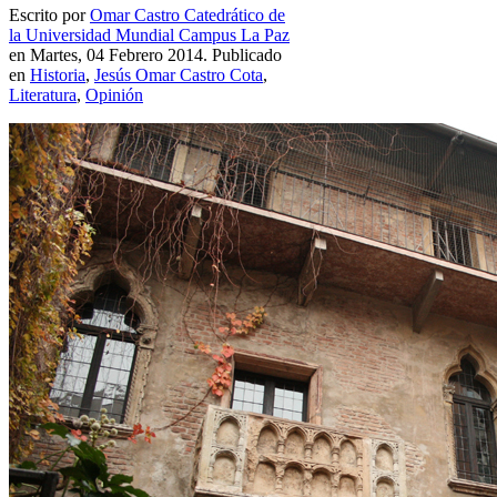
Escrito por
Omar Castro Catedrático de
la Universidad Mundial Campus La Paz
en Martes, 04 Febrero 2014. Publicado
en
Historia
,
Jesús Omar Castro Cota
,
Literatura
,
Opinión