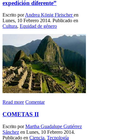
expedición diferente”
Escrito por
Andrea König Fleischer
en
Lunes, 10 Febrero 2014. Publicado en
Cultura
,
Equidad de género
Read more
Comentar
COMETAS II
Escrito por
Martha Guadalupe Gutiérrez
Sánchez
en Lunes, 10 Febrero 2014.
Publicado en
Ciencia
,
Tecnología