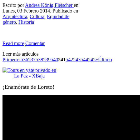
Escrito por
Andrea König Fleischer
en
Lunes, 03 Febrero 2014. Publicado en
Arquitectura
,
Cultura
,
Equidad de
género
,
Historia
Read more
Comentar
Leer más artículos
Primero
«
536
537
538
539
540
541
542
543
544
545
»
Último
¡Enamórate de Loreto!