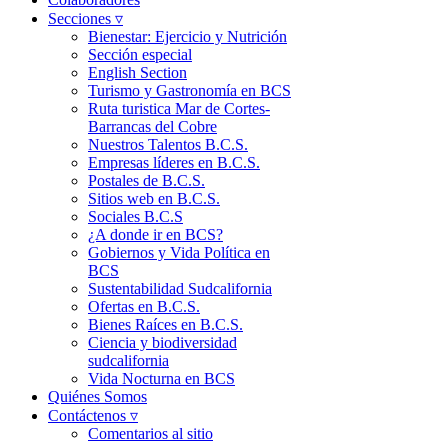
Secciones ▿
Bienestar: Ejercicio y Nutrición
Sección especial
English Section
Turismo y Gastronomía en BCS
Ruta turistica Mar de Cortes-
Barrancas del Cobre
Nuestros Talentos B.C.S.
Empresas líderes en B.C.S.
Postales de B.C.S.
Sitios web en B.C.S.
Sociales B.C.S
¿A donde ir en BCS?
Gobiernos y Vida Política en
BCS
Sustentabilidad Sudcalifornia
Ofertas en B.C.S.
Bienes Raíces en B.C.S.
Ciencia y biodiversidad
sudcalifornia
Vida Nocturna en BCS
Quiénes Somos
Contáctenos ▿
Comentarios al sitio