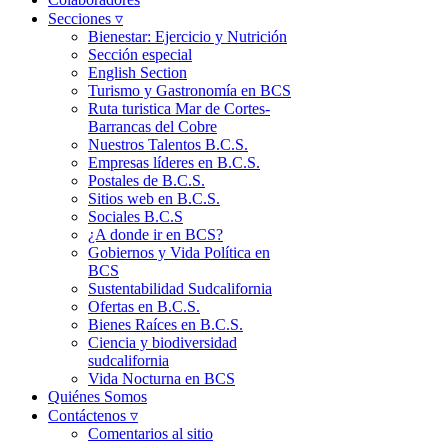
Secciones ▿
Bienestar: Ejercicio y Nutrición
Sección especial
English Section
Turismo y Gastronomía en BCS
Ruta turistica Mar de Cortes-
Barrancas del Cobre
Nuestros Talentos B.C.S.
Empresas líderes en B.C.S.
Postales de B.C.S.
Sitios web en B.C.S.
Sociales B.C.S
¿A donde ir en BCS?
Gobiernos y Vida Política en
BCS
Sustentabilidad Sudcalifornia
Ofertas en B.C.S.
Bienes Raíces en B.C.S.
Ciencia y biodiversidad
sudcalifornia
Vida Nocturna en BCS
Quiénes Somos
Contáctenos ▿
Comentarios al sitio