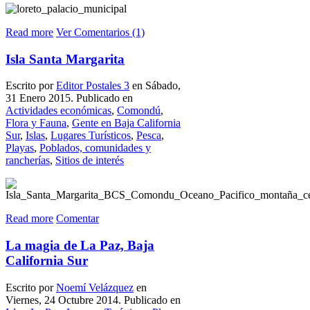
Read more
Ver Comentarios (1)
Isla Santa Margarita
Escrito por
Editor Postales 3
en Sábado,
31 Enero 2015. Publicado en
Actividades económicas
,
Comondú
,
Flora y Fauna
,
Gente en Baja California
Sur
,
Islas
,
Lugares Turísticos
,
Pesca
,
Playas
,
Poblados, comunidades y
rancherías
,
Sitios de interés
Read more
Comentar
La magia de La Paz, Baja
California Sur
Escrito por
Noemí Velázquez
en
Viernes, 24 Octubre 2014. Publicado en