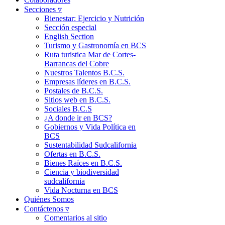
Secciones ▿
Bienestar: Ejercicio y Nutrición
Sección especial
English Section
Turismo y Gastronomía en BCS
Ruta turistica Mar de Cortes-
Barrancas del Cobre
Nuestros Talentos B.C.S.
Empresas líderes en B.C.S.
Postales de B.C.S.
Sitios web en B.C.S.
Sociales B.C.S
¿A donde ir en BCS?
Gobiernos y Vida Política en
BCS
Sustentabilidad Sudcalifornia
Ofertas en B.C.S.
Bienes Raíces en B.C.S.
Ciencia y biodiversidad
sudcalifornia
Vida Nocturna en BCS
Quiénes Somos
Contáctenos ▿
Comentarios al sitio