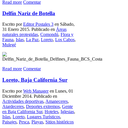
Read more
Comentar
Delfín Nariz de Botella
Escrito por
Editor Postales 3
en Sábado,
31 Enero 2015. Publicado en
Áreas
naturales protegidas
,
Comondú
,
Flora y
Fauna
,
Islas
,
La Paz
,
Loreto
,
Los Cabos
,
Mulegé
Read more
Comentar
Loreto, Baja California Sur
Escrito por
Web Manager
en Lunes, 01
Diciembre 2014. Publicado en
Actividades deportivas
,
Amaneceres
,
Atardeceres
,
Deportes extremos
,
Gente
en Baja California Sur
,
Hoteles
,
Iglesias
,
Islas
,
Loreto
,
Lugares Turísticos
,
Paisajes
,
Pesca
,
Playas
,
Sitios históricos