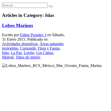
Articles in Category: Islas
Lobos Marinos
Escrito por
Editor Postales 3
en Sábado,
31 Enero 2015. Publicado en
Actividades deportivas
,
Áreas naturales
protegidas
,
Comondú
,
Flora y Fauna
,
Islas
,
La Paz
,
Loreto
,
Los Cabos
,
Mulegé
,
Sitios de interés