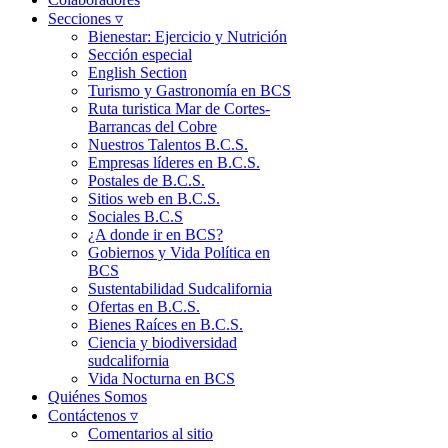
Secciones ▿
Bienestar: Ejercicio y Nutrición
Sección especial
English Section
Turismo y Gastronomía en BCS
Ruta turistica Mar de Cortes-
Barrancas del Cobre
Nuestros Talentos B.C.S.
Empresas líderes en B.C.S.
Postales de B.C.S.
Sitios web en B.C.S.
Sociales B.C.S
¿A donde ir en BCS?
Gobiernos y Vida Política en
BCS
Sustentabilidad Sudcalifornia
Ofertas en B.C.S.
Bienes Raíces en B.C.S.
Ciencia y biodiversidad
sudcalifornia
Vida Nocturna en BCS
Quiénes Somos
Contáctenos ▿
Comentarios al sitio