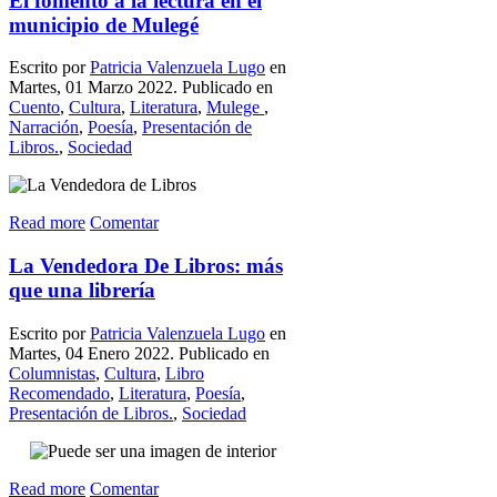
El fomento a la lectura en el
municipio de Mulegé
Escrito por
Patricia Valenzuela Lugo
en
Martes, 01 Marzo 2022. Publicado en
Cuento
,
Cultura
,
Literatura
,
Mulege
,
Narración
,
Poesía
,
Presentación de
Libros.
,
Sociedad
Read more
Comentar
La Vendedora De Libros: más
que una librería
Escrito por
Patricia Valenzuela Lugo
en
Martes, 04 Enero 2022. Publicado en
Columnistas
,
Cultura
,
Libro
Recomendado
,
Literatura
,
Poesía
,
Presentación de Libros.
,
Sociedad
Read more
Comentar