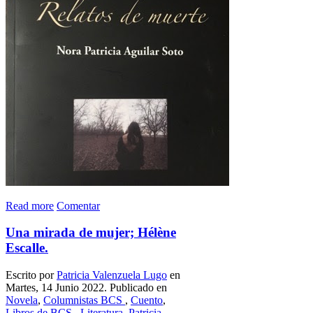
Read more
Comentar
Una mirada de mujer; Hélène
Escalle.
Escrito por
Patricia Valenzuela Lugo
en
Martes, 14 Junio 2022. Publicado en
Novela
,
Columnistas BCS
,
Cuento
,
Libros de BCS
,
Literatura
,
Patricia