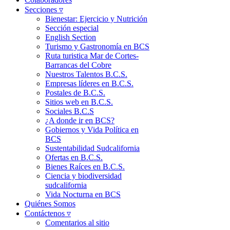
Secciones ▿
Bienestar: Ejercicio y Nutrición
Sección especial
English Section
Turismo y Gastronomía en BCS
Ruta turistica Mar de Cortes-
Barrancas del Cobre
Nuestros Talentos B.C.S.
Empresas líderes en B.C.S.
Postales de B.C.S.
Sitios web en B.C.S.
Sociales B.C.S
¿A donde ir en BCS?
Gobiernos y Vida Política en
BCS
Sustentabilidad Sudcalifornia
Ofertas en B.C.S.
Bienes Raíces en B.C.S.
Ciencia y biodiversidad
sudcalifornia
Vida Nocturna en BCS
Quiénes Somos
Contáctenos ▿
Comentarios al sitio