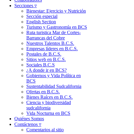
Secciones ▿
Bienestar: Ejercicio y Nutrición
Sección especial
English Section
Turismo y Gastronomía en BCS
Ruta turistica Mar de Cortes-
Barrancas del Cobre
Nuestros Talentos B.C.S.
Empresas líderes en B.C.S.
Postales de B.C.S.
Sitios web en B.C.S.
Sociales B.C.S
¿A donde ir en BCS?
Gobiernos y Vida Política en
BCS
Sustentabilidad Sudcalifornia
Ofertas en B.C.S.
Bienes Raíces en B.C.S.
Ciencia y biodiversidad
sudcalifornia
Vida Nocturna en BCS
Quiénes Somos
Contáctenos ▿
Comentarios al sitio