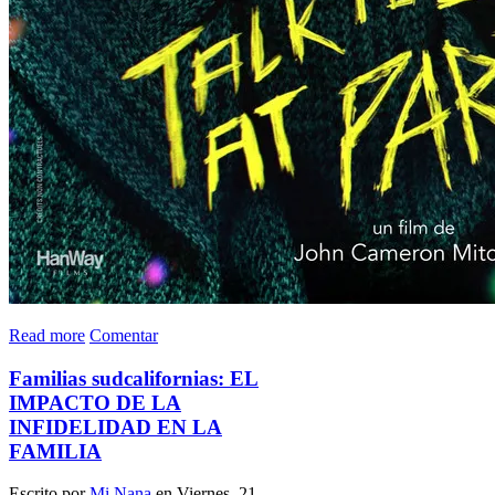
Read more
Comentar
Familias sudcalifornias: EL
IMPACTO DE LA
INFIDELIDAD EN LA
FAMILIA
Escrito por
Mi Nana
en Viernes, 21