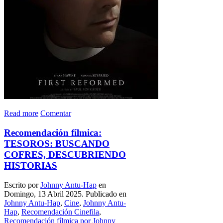
Read more
Comentar
Recomendación fílmica:
TESOROS: BUSCANDO
COFRES, DESCUBRIENDO
HISTORIAS
Escrito por
Johnny Antu-Hap
en
Domingo, 13 Abril 2025. Publicado en
Johnny Antu-Hap
,
Cine
,
Johnny Antu-
Hap
,
Recomendación Cinefila
,
Recomendación fílmica por Johnny