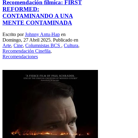
Recomendación fílmica: FIRST
REFORMED:
CONTAMINANDO A UNA
MENTE CONTAMINADA
Escrito por
Johnny Antu-Hap
en
Domingo, 27 Abril 2025. Publicado en
Arte
,
Cine
,
Columnistas BCS
,
Cultura
,
Recomendación Cinefila
,
Recomendaciones