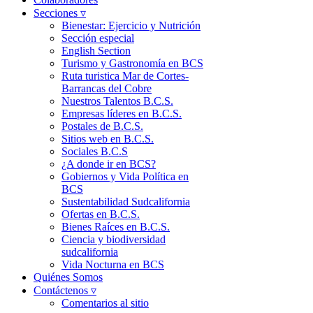
Secciones ▿
Bienestar: Ejercicio y Nutrición
Sección especial
English Section
Turismo y Gastronomía en BCS
Ruta turistica Mar de Cortes-
Barrancas del Cobre
Nuestros Talentos B.C.S.
Empresas líderes en B.C.S.
Postales de B.C.S.
Sitios web en B.C.S.
Sociales B.C.S
¿A donde ir en BCS?
Gobiernos y Vida Política en
BCS
Sustentabilidad Sudcalifornia
Ofertas en B.C.S.
Bienes Raíces en B.C.S.
Ciencia y biodiversidad
sudcalifornia
Vida Nocturna en BCS
Quiénes Somos
Contáctenos ▿
Comentarios al sitio