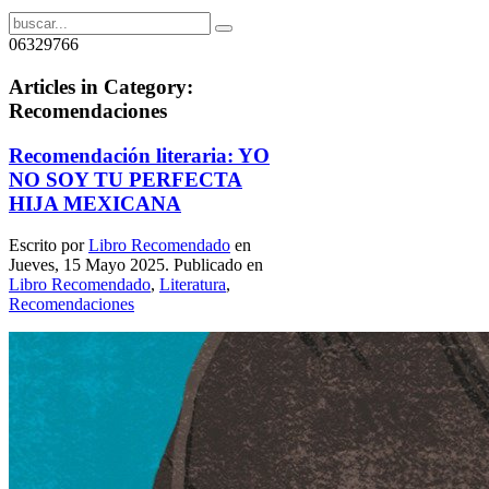
06329766
Articles in Category:
Recomendaciones
Recomendación literaria: YO
NO SOY TU PERFECTA
HIJA MEXICANA
Escrito por
Libro Recomendado
en
Jueves, 15 Mayo 2025. Publicado en
Libro Recomendado
,
Literatura
,
Recomendaciones