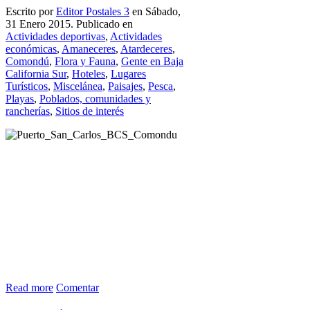
Escrito por
Editor Postales 3
en Sábado,
31 Enero 2015. Publicado en
Actividades deportivas
,
Actividades
económicas
,
Amaneceres
,
Atardeceres
,
Comondú
,
Flora y Fauna
,
Gente en Baja
California Sur
,
Hoteles
,
Lugares
Turísticos
,
Miscelánea
,
Paisajes
,
Pesca
,
Playas
,
Poblados, comunidades y
rancherías
,
Sitios de interés
Read more
Comentar