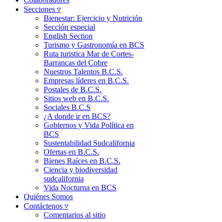
Secciones ▿
Bienestar: Ejercicio y Nutrición
Sección especial
English Section
Turismo y Gastronomía en BCS
Ruta turistica Mar de Cortes-
Barrancas del Cobre
Nuestros Talentos B.C.S.
Empresas líderes en B.C.S.
Postales de B.C.S.
Sitios web en B.C.S.
Sociales B.C.S
¿A donde ir en BCS?
Gobiernos y Vida Política en
BCS
Sustentabilidad Sudcalifornia
Ofertas en B.C.S.
Bienes Raíces en B.C.S.
Ciencia y biodiversidad
sudcalifornia
Vida Nocturna en BCS
Quiénes Somos
Contáctenos ▿
Comentarios al sitio